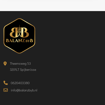
Theemsweg 53
3201LT Spijkenisse
0620403380
info@balanzbyb.nl